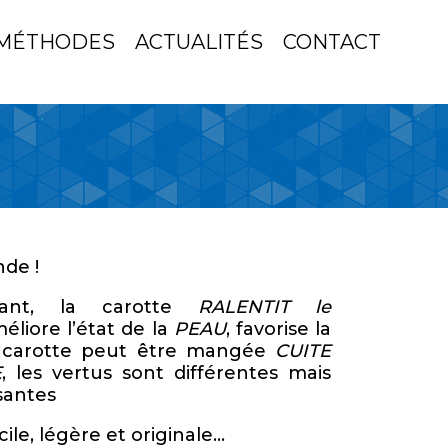
MÉTHODES
ACTUALITÉS
CONTACT
de !
ydant, la carotte
RALENTIT le
méliore l’état de la
PEAU
, favorise la
a carotte peut être mangée
CUITE
E
, les vertus sont différentes mais
santes
cile, légère et originale…