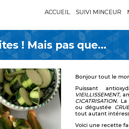
ACCUEIL
SUIVI MINCEUR
ites ! Mais pas que…
Bonjour tout le mon
Puissant antiox
VIEILLISSEMENT
, a
CICATRISATION
. L
ou dégustée
CRU
tout autant intéres
Voici une recette fa